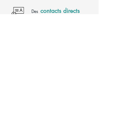
contacts directs
Des
avec les dirigeants
présentations
Des
business
Expositions
Des
produits
dégustations
Des
lors de
showrooms & dîners